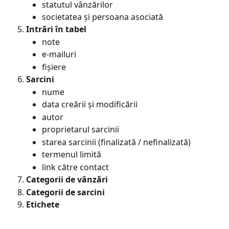
statutul vânzărilor
societatea și persoana asociată
Intrări în tabel
note
e-mailuri
fișiere
Sarcini
nume
data creării și modificării
autor
proprietarul sarcinii
starea sarcinii (finalizată / nefinalizată)
termenul limită
link către contact
Categorii de vânzări
Categorii de sarcini
Etichete