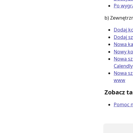
Po wygr
b) Zewnętrz
Dodaj ko
Dodaj sz
Nowa kar
Nowy ko
Nowa sz
Calendly
Nowa sz
www
Zobacz ta
Pomoc na