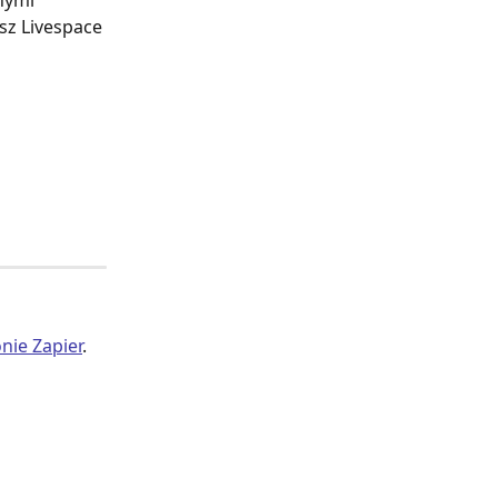
nymi 
sz Livespace 
nie Zapier
.