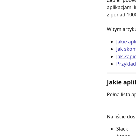
Zapier pozw
aplikacjami 
z ponad 1000
W tym artyku
Jakie ap
Jak skon
Jak Zapi
Przykład
Jakie apl
Pełna lista a
Na liście do
Slack