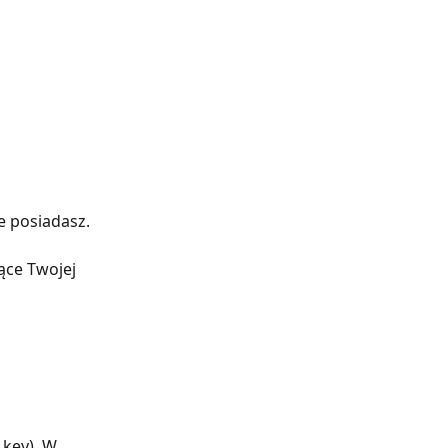
ie posiadasz.
ące Twojej 
 key). W 