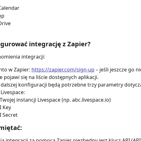
Calendar
mp
Drive
igurować integrację z Zapier?
omienia integracji:
nto w Zapier: 
https://zapier.com/sign-up
 – jeśli jeszcze go n
e pojawi się na liście dostępnych aplikacji.
dalszej konfiguracji będą potrzebne trzy parametry dotycz
 Livespace:
Twojej instancji Livespace (np. abc.livespace.io)
I Key
I Secret
miętać:
a integracji za pomocą Zapier niezbędny jest klucz API (API