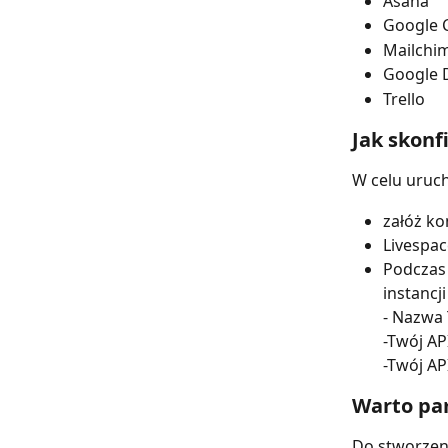
Asana
Google 
Mailchi
Google 
Trello
Jak skonf
W celu uruch
załóż ko
Livespac
Podczas 
instancji
- Nazwa 
-Twój AP
-Twój AP
Warto pa
Do stworzeni