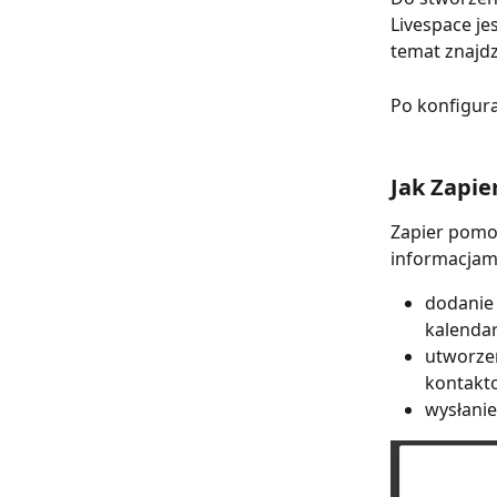
Livespace je
temat znajdz
Po konfigura
Jak Zapie
Zapier pomoż
informacjam
dodanie 
kalenda
utworzen
kontakto
wysłanie