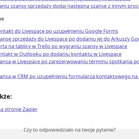
aniu szansy sprzedaży dodaj następną szansę z innym pro
ne
ntakt do Livespace po uzupełnieniu Google Forms
ansę sprzedaży do Livespace po dodaniu jej do Arkuszy Go
ta na tablicy w Trello po wygraniu szansy w Livespace
ntakt w Outlooku po dodaniu kontaktu w Livespace
ansa w Livespace po zarezerwowaniu terminu spotkania po
ansa w CRM po uzupełnieniu formularza kontaktowego na 
kże:
 stronie Zapier
Czy to odpowiedziało na twoje pytanie?