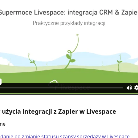
 użycia integracji z Zapier w Livespace
zne
danie po zmianie statusu szansy sprzedaży w Livespace