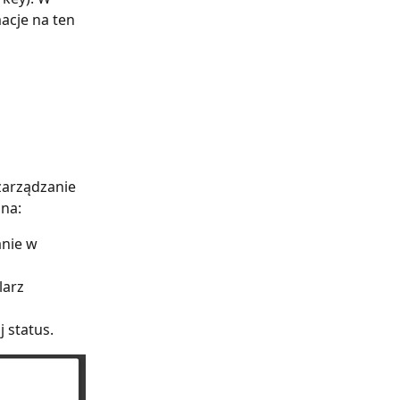
acje na ten 
zarządzanie 
na:
nie w 
arz 
 status.