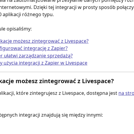
ala na zautomatyzowane przesyłanie danych pomiędzy róż
internetowymi. Dzięki tej integracji w prosty sposób połączy
 aplikacji różnego typu.
le opisaliśmy:
likacje możesz zintegrować z Livespace?
figurować integrację z Zapier?
er ułatwi zarządzanie sprzedażą?
y użycia integracji z Zapier w Livespace
ikacje możesz zintegrować z Livespace?
plikacji, które zintegrujesz z Livespace, dostępna jest 
na stro
stępnych integracji znajdują się między innymi: