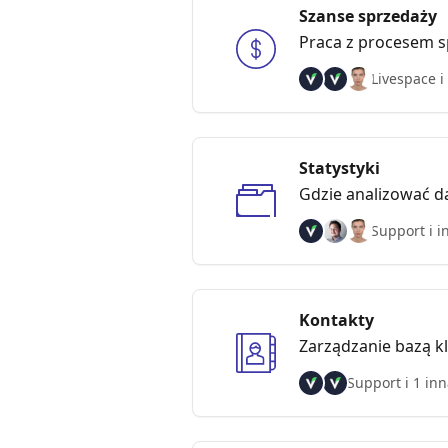
Szanse sprzedaży
Praca z procesem s
Livespace i
Statystyki
Gdzie analizować 
Support i i
Kontakty
Zarządzanie bazą k
Support i 1 in