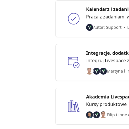
Kalendarz i zadan
Praca z zadaniami 
Autor: Support
Integracje, dodatk
Integruj Livespace 
Martyna i i
Akademia Livespa
Kursy produktowe
Filip i inne