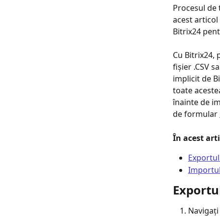
Procesul de 
acest articol
Bitrix24 pen
Cu Bitrix24, 
fișier .CSV 
implicit de B
toate acestea
înainte de im
de formular 
În acest art
Exportul
Importul
Exportul
Navigați 