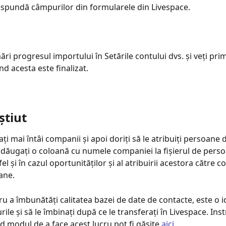
respundă câmpurilor din formularele din Livespace.
ări progresul importului în Setările contului dvs. și veți prim
nd acesta este finalizat.
știut
i mai întâi companii și apoi doriți să le atribuiți persoane 
 adăugați o coloană cu numele companiei la fișierul de perso
fel și în cazul oportunităților și al atribuirii acestora către 
ane.
ru a îmbunătăți calitatea bazei de date de contacte, este o 
rile și să le îmbinați după ce le transferați în Livespace. Ins
d modul de a face acest lucru pot fi găsite 
aici.