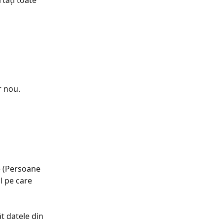
tați toate 
r nou.
e (Persoane 
l pe care 
t datele din 