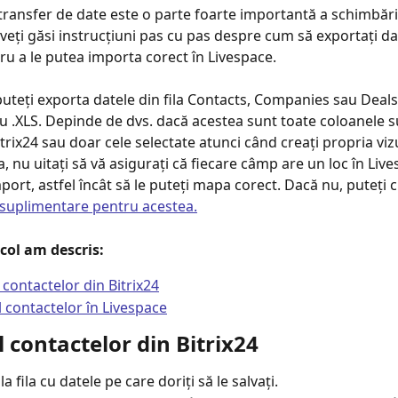
transfer de date este o parte foarte importantă a schimbări
 veți găsi instrucțiuni pas cu pas despre cum să exportați da
tru a le putea importa corect în Livespace.
puteți exporta datele din fila Contacts, Companies sau Deals
sau .XLS. Depinde de dvs. dacă acestea sunt toate coloanele 
itrix24 sau doar cele selectate atunci când creați propria viz
, nu uitați să vă asigurați că fiecare câmp are un loc în Live
port, astfel încât să le puteți mapa corect. Dacă nu, puteți 
suplimentare pentru acestea.
icol am descris:
 contactelor din Bitrix24
 contactelor în Livespace
 contactelor din Bitrix24
la fila cu datele pe care doriți să le salvați.