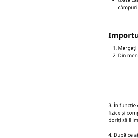
toate câ
câmpuril
Importu
Mergeți l
Din meni
3. În funcție
fizice și com
doriți să îl i
4. După ce aț