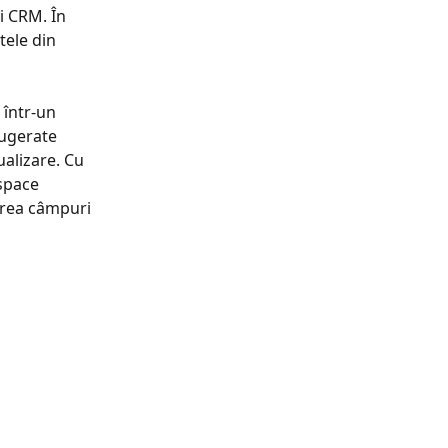
i CRM. În 
tele din 
 într-un 
sugerate 
ualizare. Cu 
space 
crea câmpuri 