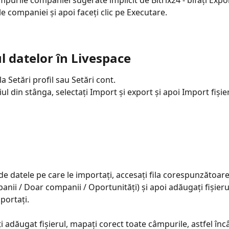
mpurile companiei sugerate implicit de Bitrix24 - bifați Expor
e companiei și apoi faceți clic pe Executare.
l datelor în Livespace
a Setări profil sau Setări cont.
ul din stânga, selectați Import și export și apoi Import fișie
 de datele pe care le importați, accesați fila corespunzătoar
panii / Doar companii / Oportunități) și apoi adăugați fișieru
mportați.
i adăugat fișierul, mapați corect toate câmpurile, astfel încâ