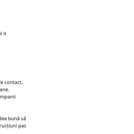
i o 
de contact, 
ane. 
companii 
idee bună să 
trucțiuni pas 