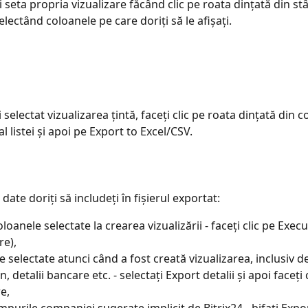
i seta propria vizualizare făcând clic pe roata dințată din st
 selectând coloanele pe care doriți să le afișați.
 selectat vizualizarea țintă, faceți clic pe roata dințată din co
l listei și apoi pe Export to Excel/CSV.
 date doriți să includeți în fișierul exportat:
oanele selectate la crearea vizualizării - faceți clic pe Execu
re),
 selectate atunci când a fost creată vizualizarea, inclusiv det
n, detalii bancare etc. - selectați Export detalii și apoi faceți c
e,