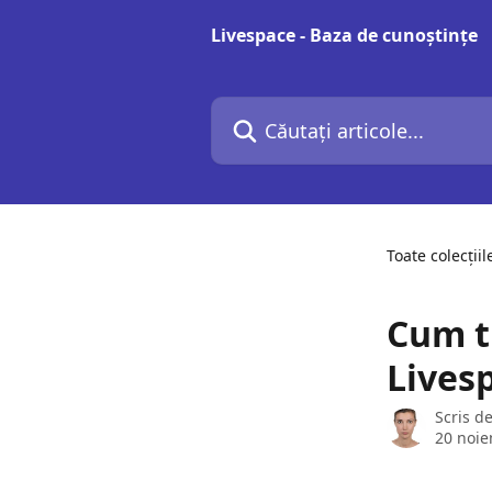
Direct la conținutul principal
Livespace - Baza de cunoștințe
Căutați articole...
Toate colecțiil
Cum tr
Lives
Scris d
20 noie