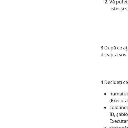
Vă puteț
listei și
3 După ce ați
dreapta sus a
4 Decideți ce
numai col
(Executa
coloanele
ID, șablo
Executar