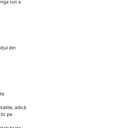
ânga sus a 
lțul din 
te 
aliile, adică 
lic pe 