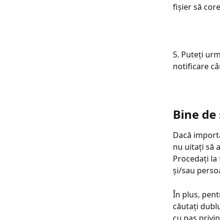
fișier să co
5. Puteți urm
notificare câ
Bine de 
Dacă importaț
nu uitați să
Procedați la 
și/sau perso
În plus, pent
căutați dublu
cu pas privin