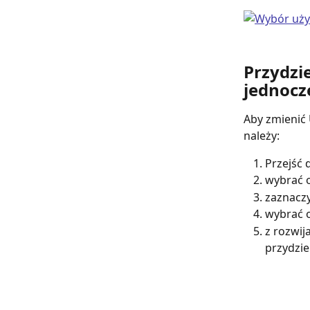
Przydzi
jednocz
Aby zmienić 
należy:
Przejść 
wybrać o
zaznaczy
wybrać o
z rozwij
przydziel