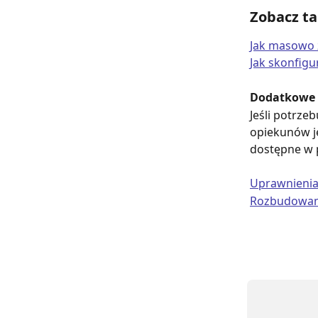
Zobacz ta
Jak masowo 
Jak skonfig
Dodatkowe 
Jeśli potrze
opiekunów j
dostępne w p
Uprawnieni
Rozbudowane