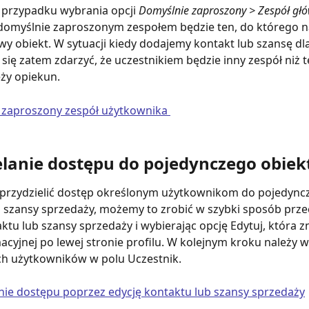
 przypadku wybrania opcji 
Domyślnie zaproszony > Zespół gł
domyślnie zaproszonym zespołem będzie ten, do którego n
y obiekt. W sytuacji kiedy dodajemy kontakt lub szansę dla
się zatem zdarzyć, że uczestnikiem będzie inny zespół niż t
ży opiekun. 
elanie dostępu do pojedynczego obiek
y przydzielić dostęp określonym użytkownikom do pojedync
b szansy sprzedaży, możemy to zrobić w szybki sposób prz
aktu lub szansy sprzedaży i wybierając opcję Edytuj, która zn
macyjnej po lewej stronie profilu. W kolejnym kroku należy 
h użytkowników w polu Uczestnik.