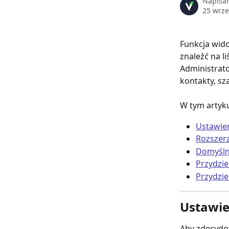
Napisa
25 wrze
Funkcja wid
znaleźć na li
Administrat
kontakty, sz
W tym artyku
Ustawie
Rozszer
Domyśln
Przydzie
Przydzie
Ustawie
Aby zdecydow