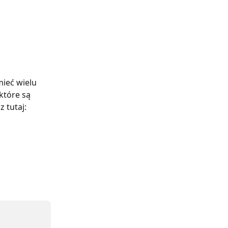
ieć wielu 
tóre są 
 tutaj: 