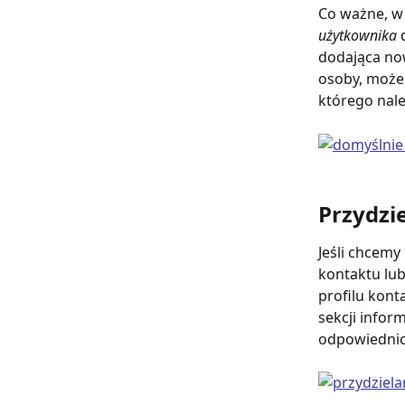
Co ważne, w
użytkownika 
dodająca now
osoby, może 
którego nale
Przydzi
Jeśli chcem
kontaktu lu
profilu kont
sekcji infor
odpowiednic