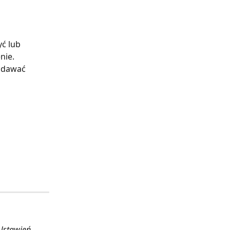
ć lub 
nie. 
odawać 
Ustawień 