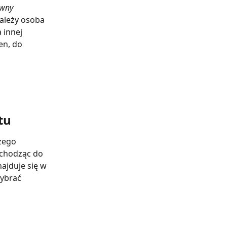
ówny 
ależy osoba 
 innej 
en, do 
tu
zego 
echodząc do 
ajduje się w 
wybrać 