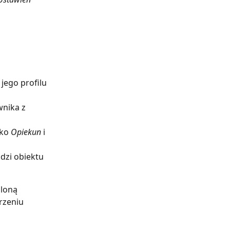
jego profilu 
wnika z 
 
ko 
Opiekun
 i 
dzi obiektu 
loną 
rzeniu 