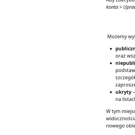
konta
 > 
Upra
 Możemy wyb
publicz
oraz wsz
niepubl
podstawo
szczegół
zaprosze
ukryty
 
na lista
W tym miejs
widoczności
nowego obie