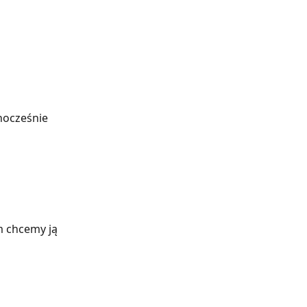
nocześnie 
m chcemy ją 