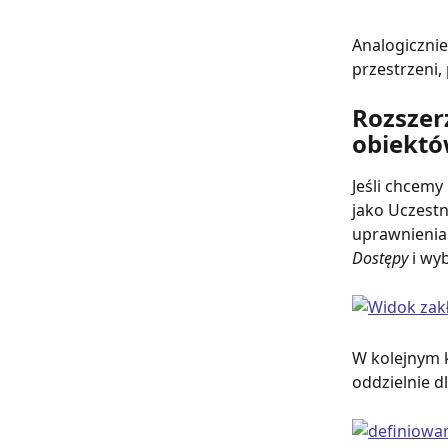
Analogiczni
przestrzeni
Rozszer
obiekt
Jeśli chcemy
jako Uczestn
uprawnienia 
Dostępy
 i wy
W kolejnym k
oddzielnie d