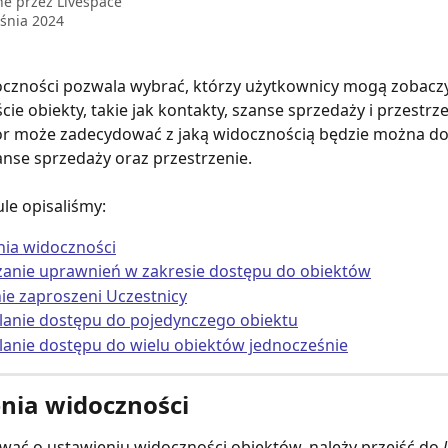
ne przez
Livespace
śnia 2024
oczności pozwala wybrać, którzy użytkownicy mogą zobaczy
ście obiekty, takie jak kontakty, szanse sprzedaży i przestrze
or może zadecydować z jaką widocznością będzie można d
anse sprzedaży oraz przestrzenie.
le opisaliśmy:
nia widoczności
zanie uprawnień w zakresie dostępu do obiektów
ie zaproszeni Uczestnicy
lanie dostępu do pojedynczego obiektu
lanie dostępu do wielu obiektów jednocześnie
nia widoczności
ać o ustawieniu widoczności obiektów, należy przejść do 