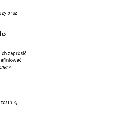
ży oraz 
do 
ich zaprosić 
definiować 
nia > 
zestnik, 