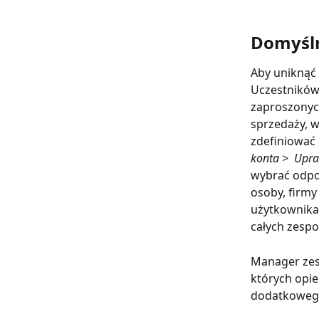
Domyśln
Aby uniknąć
Uczestników,
zaproszonyc
sprzedaży, w
zdefiniować
konta >  Upr
wybrać odpo
osoby, firmy
użytkownika,
całych zespo
Manager zes
których opie
dodatkowego