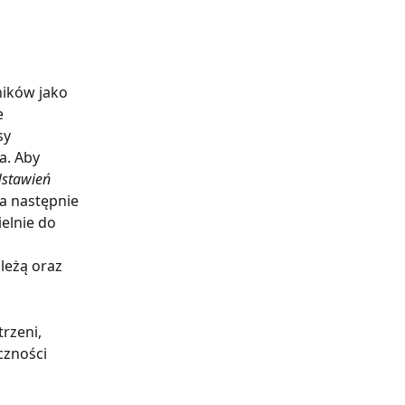
ików jako 
 
y 
a. Aby 
stawień 
 a następnie 
ielnie do 
 
leżą oraz 
rzeni, 
czności 