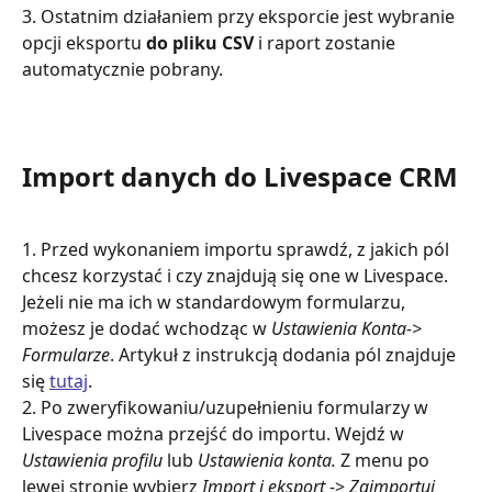
3. Ostatnim działaniem przy eksporcie jest wybranie 
opcji eksportu 
do pliku CSV
 i raport zostanie 
automatycznie pobrany. 
Import danych do Livespace CRM
1. Przed wykonaniem importu sprawdź, z jakich pól 
chcesz korzystać i czy znajdują się one w Livespace. 
Jeżeli nie ma ich w standardowym formularzu, 
możesz je dodać wchodząc w 
Ustawienia Konta-> 
Formularze
. Artykuł z instrukcją dodania pól znajduje 
się 
tutaj
. 
2. Po zweryfikowaniu/uzupełnieniu formularzy w 
Livespace można przejść do importu. Wejdź w 
Ustawienia profilu 
lub
 Ustawienia konta. 
Z menu po 
lewej stronie wybierz 
Import i eksport 
-> 
Zaimportuj 